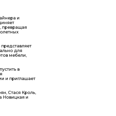
зайнера и
диняет
о, превращая
молетных
е представляет
ально для
етов мебели,
пустить в
я
ии и приглашает
н, Стася Кроль,
а Новицкая и