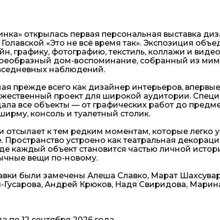
инка» открылась первая персональная выставка ди
олавской «Это не всё время так». Экспозиция объе
н, графику, фотографию, текстиль, коллажи и виде
своеобразный дом-воспоминание, собранный из ми
вседневных наблюдений.
тная прежде всего как дизайнер интерьеров, впервы
жественный проект для широкой аудитории. Специ
дала все объекты — от графических работ до предм
ширму, консоль и туалетный столик.
и отсылает к тем редким моментам, которые легко у
. Пространство устроено как театральная декораци
где каждый объект становится частью личной истор
вычные вещи по-новому.
авки были замечены Алеша Славко, Марат Шахсуваря
-Гусарова, Андрей Крюков, Надя Свиридова, Марин
да по 12 сентября 2026 года