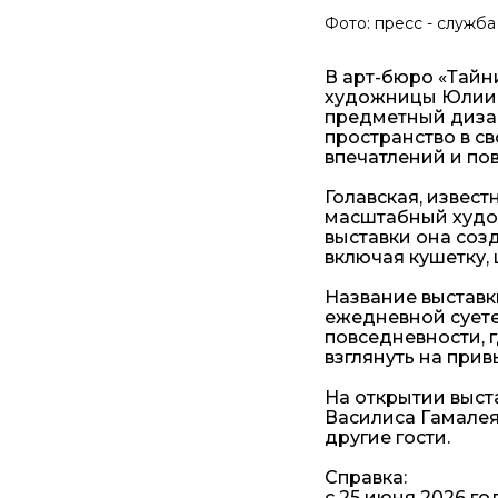
Фото: пресс - служба
В арт-бюро «Тайн
художницы Юлии Г
предметный дизай
пространство в 
впечатлений и по
Голавская, извес
масштабный худо
выставки она соз
включая кушетку, 
Название выставк
ежедневной суете
повседневности, 
взглянуть на при
На открытии выст
Василиса Гамалея
другие гости.
Справка:
с 25 июня 2026 го