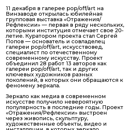
11 декабря в галерее pop/off/art на
Винзаводе открылась юбилейная
групповая выставка «Отражения/
Рефлексии» — первая в ряду нескольких,
которыми институция отмечает свое 20-
летие. Куратором проекта стал Сергей
Попов — основатель и совладелец
галереи pop/off/art, искусствовед,
специалист по отечественному
современному искусству. Проект
объединил 28 работ 13 авторов как
галереи pop/off/art, так и других
ключевых художников разных
поколений, в которых они обращаются к
феномену зеркала.
Зеркало как медиа в современном
искусстве получило невероятную
популярность в последние годы. Проект
«Отражения/Рефлексии» выстроен
через живопись, скульптуру,
художественные объекты, видео и
инсталляции, в которых зеркало