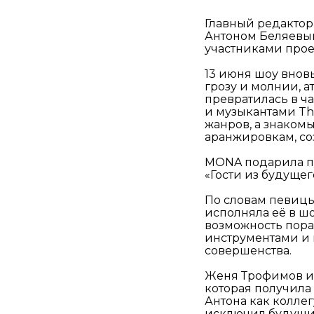
Главный редактор
Антоном Беляевым
участниками проек
13 июня шоу внов
грозу и молнии, а
превратилась в ч
и музыкантами Th
жанров, а знаком
аранжировкам, со
MONA подарила п
«Гости из будущег
По словам певицы,
исполняла её в шо
возможность пора
инструментами и 
совершенства.
Женя Трофимов и 
которая получила 
Антона как коллег
исключил будущих 