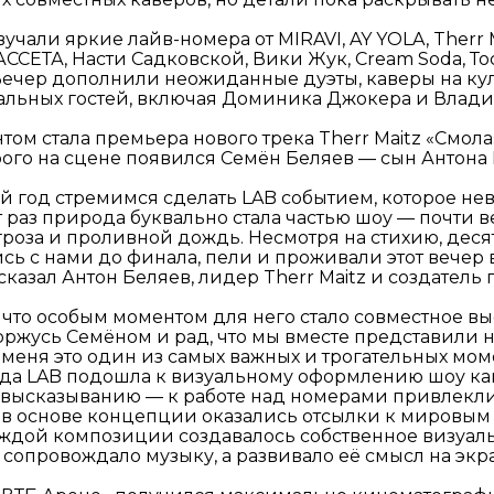
учали яркие лайв-номера от MIRAVI, AY YOLA, Therr M
ССЕТА, Насти Садковской, Вики Жук, Cream Soda, Т
 Вечер дополнили неожиданные дуэты, каверы на ку
льных гостей, включая Доминика Джокера и Влади
м стала премьера нового трека Therr Maitz «Смола
ого на сцене появился Семён Беляев — сын Антона 
й год стремимся сделать LAB событием, которое н
от раз природа буквально стала частью шоу — почти 
роза и проливной дождь. Несмотря на стихию, деся
сь с нами до финала, пели и проживали этот вечер 
сказал Антон Беляев, лидер Therr Maitz и создатель 
 что особым моментом для него стало совместное в
горжусь Семёном и рад, что мы вместе представили 
я меня это один из самых важных и трогательных мом
нда LAB подошла к визуальному оформлению шоу ка
высказыванию — к работе над номерами привлекли
а в основе концепции оказались отсылки к мировы
ждой композиции создавалось собственное визуал
 сопровождало музыку, а развивало её смысл на экр