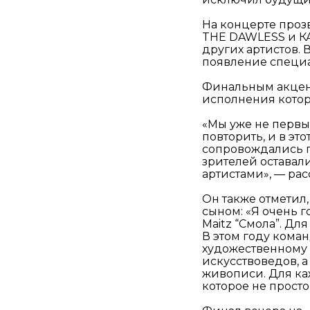
На концерте прозв
THE DAWLESS и КА
других артистов.
появление специа
Финальным акценто
исполнения котор
«Мы уже не первы
повторить, и в эт
сопровождались г
зрителей оставали
артистами», — рас
Он также отметил,
сыном: «Я очень 
Maitz “Смола”. Дл
В этом году кома
художественному 
искусствоведов, 
живописи. Для ка
которое не просто