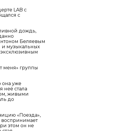
ерте LAB с
бщался с
оливной дождь,
иданно
 Антоном Беляевым
й и музыкальных
я эксклюзивным
т меня» группы
 она уже
я неё стала
ром, живыми
аль до
зицию «Поезда»,
то воспринимает
ри этом он не
 стал.