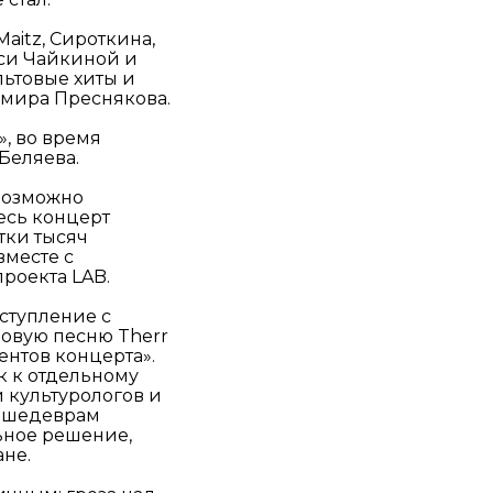
aitz, Сироткина,
оси Чайкиной и
льтовые хиты и
мира Преснякова.
», во время
Беляева.
евозможно
весь концерт
тки тысяч
вместе с
проекта LAB.
ыступление с
новую песню Therr
ентов концерта».
к к отдельному
 культурологов и
м шедеврам
ьное решение,
ане.