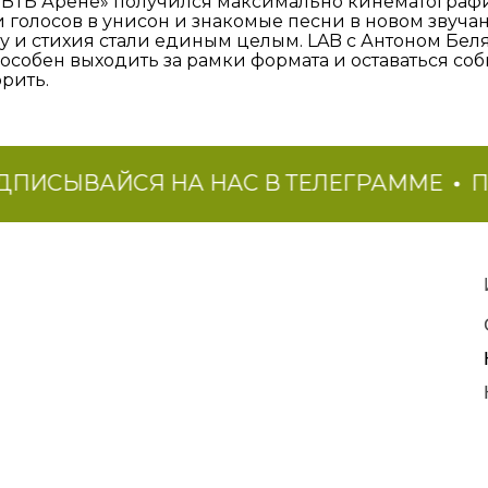
«ВТБ Арене» получился максимально кинематографи
и голосов в унисон и знакомые песни в новом звуча
у и стихия стали единым целым. LAB с Антоном Беля
особен выходить за рамки формата и оставаться соб
рить.
ЫВАЙСЯ НА НАС В ТЕЛЕГРАММЕ
ПОДП