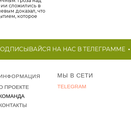
чным: гроза над
нии сложились в
евым доказал, что
ытием, которое
ИСЫВАЙСЯ НА НАС В ТЕЛЕГРАММЕ
ПОД
МЫ В СЕТИ
ИНФОРМАЦИЯ
TELEGRAM
О ПРОЕКТЕ
КОМАНДА
КОНТАКТЫ