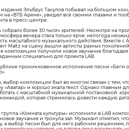
 издания Эльбрус Такулов побывал на большом конц
 на «ВТБ Арене», увидел всё своими глазами и поо
та в пресс-центре.
ь собрало более 30 тысяч зрителей. Несмотря на пр
тмосфера вечера стала только ярче: непогода неож
асть масштабного музыкального действия. Вместе с
err Maitz на сцену вышли артисты разных поколени
ые композиции получили новое звучание благодар
зданным специально для проекта LAB.
ублике проникновенное исполнение песни «Беги о
о».
 выбор композиции был во многом связан с тем, что
у «Аватар» и хорошо знала текст. Однако главным дл
ботать с масштабной музыкальной постановкой: хо
командой, которая стремилась довести каждую дет
группа «Комната культуры» исполнили в LAB компо
новое звучание и тронула зал. Музыкант отметил, ч
у, а выбор песни был для него рабочим решением, п
совместных каверов, но детали пока раскрывать не