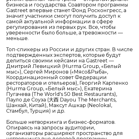
бизнеса и государства. Соавтором программы
Gastreet впервые станет Фонд Росконгресс, а
значит участники смогут получить доступ к
самой актуальной информации в сфере
регулирования из первых рук. Все, чтобы
уверенности было больше, а тревожности —
меньше.
Топ-спикеры из России и других стран. В числе
подтвержденных экспертов, которые будут
делиться своими кейсами на Gastreet —
Дмитрий Левицкий (Hurma Group, «Белый
мыс»), Сергей Миронов («Мясо&Рыба»,
Координационный совет Федерации
рестораторов и отельеров), Георгий Карпенко
(Hurma Group, «Белый мыс»), Екатерина
Пугачева (The World's 50 Best Restaurants),
Пауло де Соуза (大酉 Dayou The Merchants,
Шанхай, Китай), Максут Ашкар (Neolokal,
Стамбул, Турция) и др.
Больше нетворкинга и бизнес-форматов.
Опираясь на запросы аудитории,
организаторы расширяют пространство для
нетворкинга вне деловой программы,