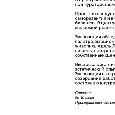
под кураторством
Проект исследует
саморазвития и в
баланса». В цент
желаемой реальн
Экспозиция объед
палитра, эмоцио
живопись Адель Л
лишены портретно
собственные сцен
Выставка органич
эстетический опы
Экспозиция выстр
созерцание работ
состоянию внутре
Справка:
до 30 июня
Пространство «Место 