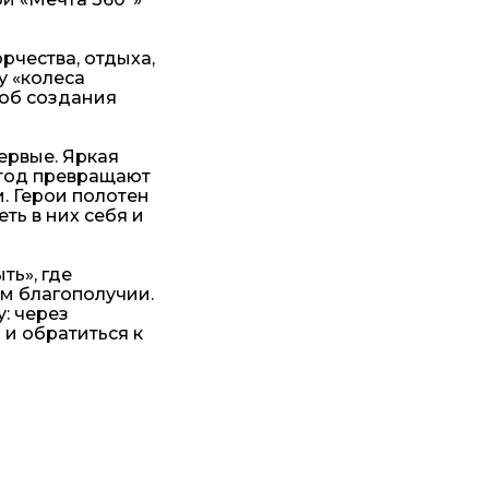
рчества, отдыха,
у «колеса
соб создания
ервые. Яркая
тод превращают
. Герои полотен
ть в них себя и
ь», где
ом благополучии.
: через
 и обратиться к