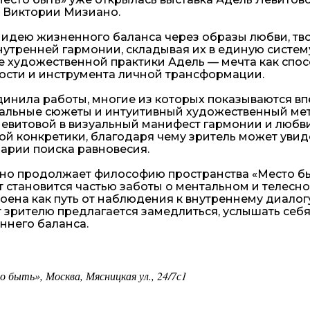
 Виктории Мизиано.
 идею жизненного баланса через образы любви, тво
нутренней гармонии, складывая их в единую систем
ре художественной практики Адель — мечта как спо
ости и инструмента личной трансформации.
инила работы, многие из которых показываются вп
нальные сюжеты и интуитивный художественный ме
евитовой в визуальный манифест гармонии и любви
й конкретики, благодаря чему зритель может увиде
арии поиска равновесия.
но продолжает философию пространства «Место быт
т становится частью заботы о ментальном и телесн
оена как путь от наблюдения к внутреннему диалогу
 зрителю предлагается замедлиться, услышать себя
ннего баланса.
быть», Москва, Мясницкая ул., 24/7с1